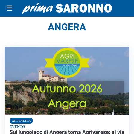
☰
ANGERA
ATTUALITÀ
EVENTO
Sul lungolago di Angera torna Agrivarese: al via