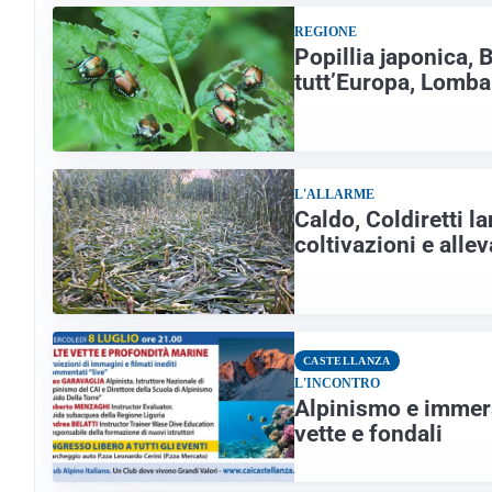
REGIONE
Popillia japonica, 
tutt’Europa, Lombar
L'ALLARME
Caldo, Coldiretti la
coltivazioni e alle
CASTELLANZA
L'INCONTRO
Alpinismo e immersi
vette e fondali