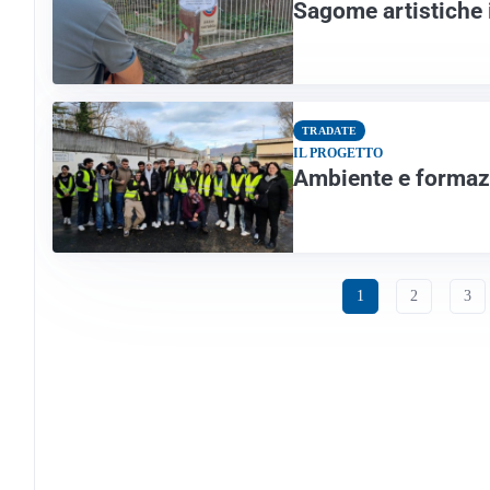
Sagome artistiche 
TRADATE
IL PROGETTO
Ambiente e formazi
1
2
3