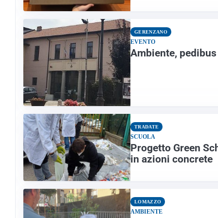
GERENZANO
EVENTO
Ambiente, pedibus 
TRADATE
SCUOLA
Progetto Green Sch
in azioni concrete
LOMAZZO
AMBIENTE