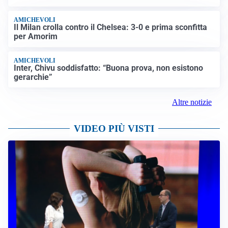
LE PAROLE
Milan, Amorim: “Sapevamo delle difficoltà, faremo
delle scelte”
LE PAROLE
Juventus, Spalletti soddisfatto: “I nuovi? Li ho visti
molto bene”
AMICHEVOLI
Il Milan crolla contro il Chelsea: 3-0 e prima sconfitta
per Amorim
AMICHEVOLI
Inter, Chivu soddisfatto: “Buona prova, non esistono
gerarchie”