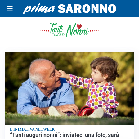
☰
TANTI AUGURI NONNI
L'INIZIATIVA NETWEEK
“Tanti auguri nonni”: inviateci una foto, sarà