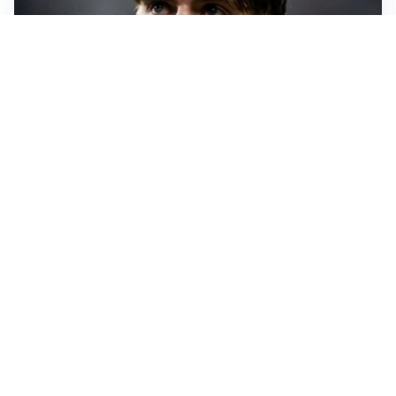
PREMIER LEAGUE
Palestra ammette: “Il Chelsea? Ho sempre sognato la
Premier”
CALCIOMERCATO
Milan, ufficiale la risoluzione di Bennacer: il
comunicato
AMICHEVOLI
Milan, altro test per Amorim: le possibili scelte per il
Chelsea