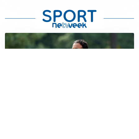
LE PAROLE
Milan, Amorim: “Sapevamo delle difficoltà, faremo
delle scelte”