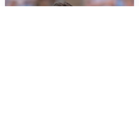
IL NOME NUOVO
Napoli, Musso resta un’opzione per la porta
TITOLARE IN CAMPIONATO
Inter, tocca a Pio Esposito: Chivu gli affida l’attacco
LE PAROLE
Spalletti prepara la Juve: “Con l’Inter servirà essere
squadra”