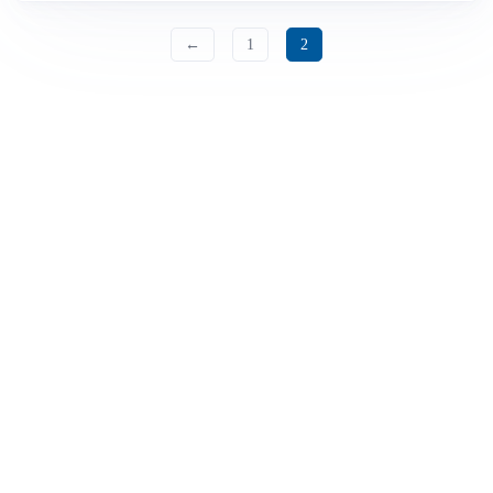
←
1
2