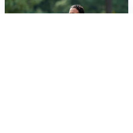
LE PAROLE
Milan, Amorim: “Sapevamo delle difficoltà, faremo
delle scelte”
LE PAROLE
Juventus, Spalletti soddisfatto: “I nuovi? Li ho visti
molto bene”
AMICHEVOLI
Il Milan crolla contro il Chelsea: 3-0 e prima sconfitta