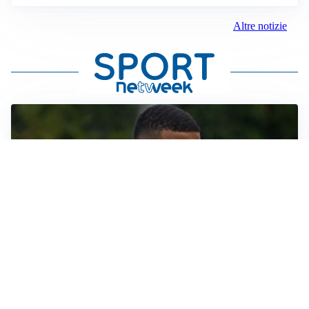
Altre notizie
LE PAROLE
Bremer giura fedeltà: “Non ho mai chiesto di lasciare