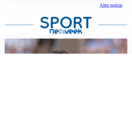
Altre notizie
IL NOME NUOVO
Napoli, Musso resta un’opzione per la porta