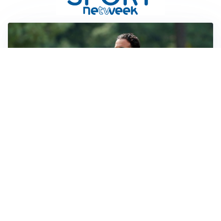
LE PAROLE
Milan, Amorim: “Sapevamo delle difficoltà, faremo
delle scelte”
LE PAROLE
Juventus, Spalletti soddisfatto: “I nuovi? Li ho visti
molto bene”