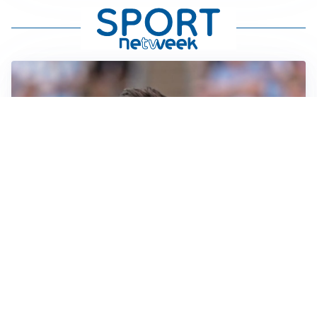
IL NOME NUOVO
Napoli, Musso resta un’opzione per la porta
TITOLARE IN CAMPIONATO
Inter, tocca a Pio Esposito: Chivu gli affida l’attacco