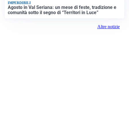
IMPERDIBILI
Agosto in Val Seriana: un mese di feste, tradizione e
comunità sotto il segno di “Territori in Luce”
Altre notizie
Prima Saronno
Registrazione tribunale:
Lecco 10/2018 5/18/2018
ROC:
15381
Direttore responsabile: