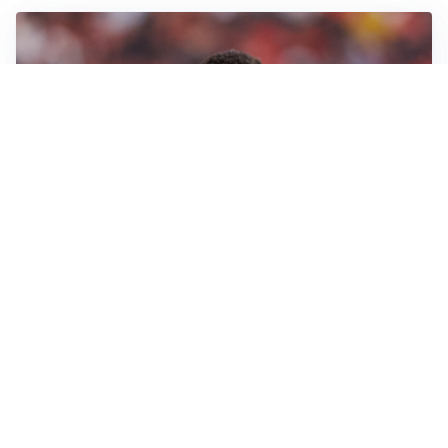
AFFARE IN CHIUSURA
Barcellona, colpo Rodri: battuto il Real Madrid
MOTIVATO
Douglas Luiz dice no all’Everton e punta sulla
Juventus
RIENTRO A RILENTO
Alcaraz, US Open lontano: la corsa contro il tempo