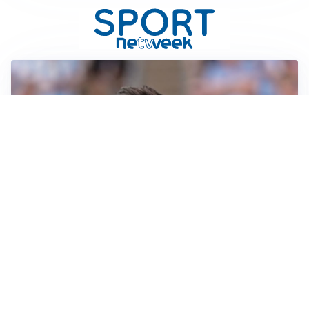
IL NOME NUOVO
Napoli, Musso resta un’opzione per la porta
TITOLARE IN CAMPIONATO
Inter, tocca a Pio Esposito: Chivu gli affida l’attacco