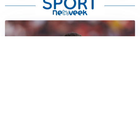
AFFARE IN CHIUSURA
Barcellona, colpo Rodri: battuto il Real Madrid
MOTIVATO
Douglas Luiz dice no all’Everton e punta sulla
Juventus