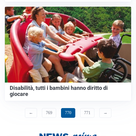
Disabilità, tutti i bambini hanno diritto di
giocare
←
769
770
771
→