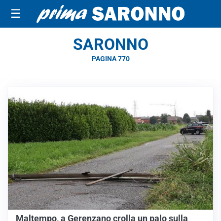
☰
SARONNO
PAGINA 770
Maltempo, a Gerenzano crolla un palo sulla