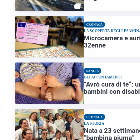
CRONACA
LA SCOPERTA DEGLI ESAMIN
Microcamera e auri
32enne
SANITÀ
GLI APPUNTAMENTI
“Avrò cura di te”: u
bambini con disabi
CRONACA
LA STORIA
Nata a 23 settima
“bambina piuma”