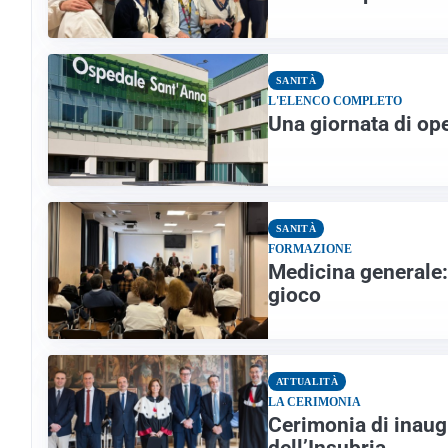
SANITÀ
L'ELENCO COMPLETO
Una giornata di ope
SANITÀ
FORMAZIONE
Medicina generale: 
gioco
ATTUALITÀ
LA CERIMONIA
Cerimonia di inaug