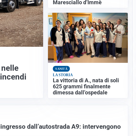
Maresciallo d’Immè
nelle
SANITÀ
 incendi
LA STORIA
La vittoria di A., nata di soli
625 grammi finalmente
dimessa dall’ospedale
l’ingresso dall’autostrada A9: intervengono