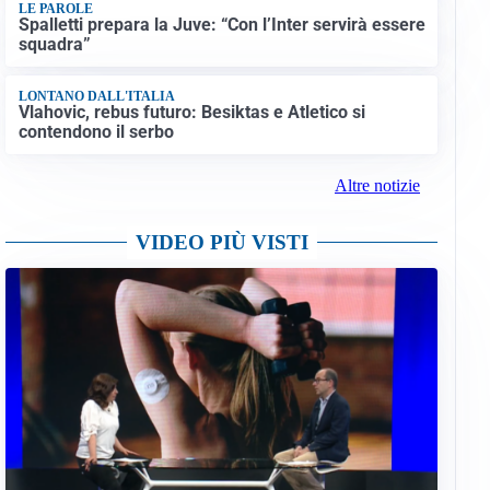
LE PAROLE
Spalletti prepara la Juve: “Con l’Inter servirà essere
squadra”
LONTANO DALL'ITALIA
Vlahovic, rebus futuro: Besiktas e Atletico si
contendono il serbo
Altre notizie
VIDEO PIÙ VISTI