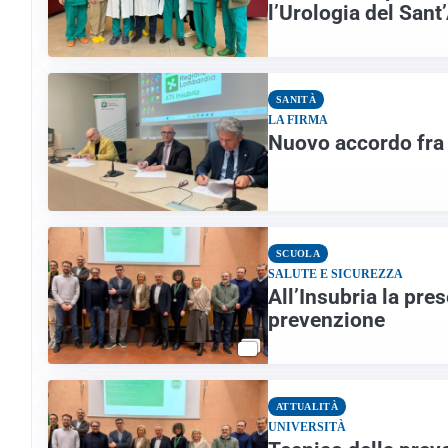
l’Urologia del Sant
SANITÀ
LA FIRMA
Nuovo accordo fra 
SCUOLA
SALUTE E SICUREZZA
All’Insubria la pre
prevenzione
ATTUALITÀ
UNIVERSITÀ