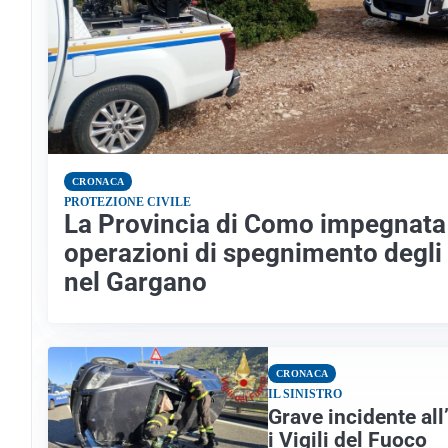
CRONACA
PROTEZIONE CIVILE
La Provincia di Como impegnata 
operazioni di spegnimento degli
nel Gargano
CRONACA
IL SINISTRO
Grave incidente al
i Vigili del Fuoco