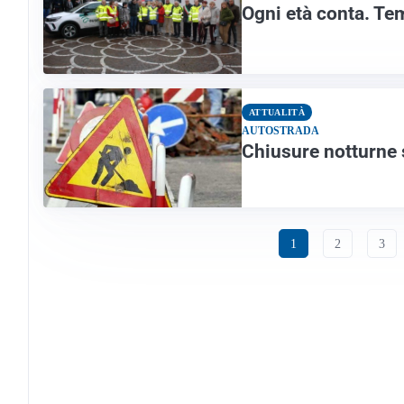
Ogni età conta. Te
ATTUALITÀ
AUTOSTRADA
Chiusure notturne
1
2
3