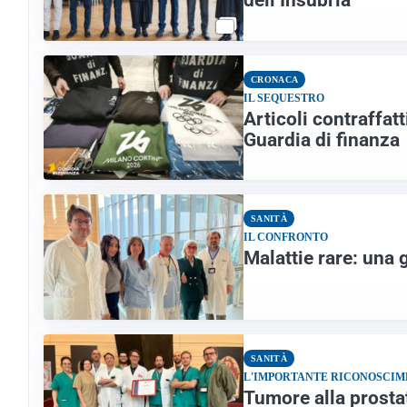
dell’Insubria
CRONACA
IL SEQUESTRO
Articoli contraffat
Guardia di finanza
SANITÀ
IL CONFRONTO
Malattie rare: una 
SANITÀ
L'IMPORTANTE RICONOSCI
Tumore alla prostat