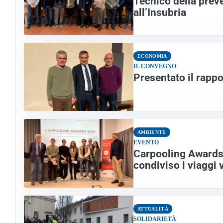
Tecnico della prev
all’Insubria
ECONOMIA
IL CONVEGNO
Presentato il rapp
AMBIENTE
EVENTO
Carpooling Awards 
condiviso i viaggi 
ATTUALITÀ
SOLIDARIETÀ