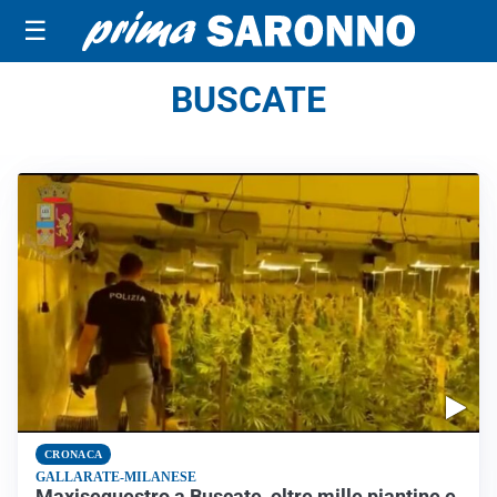
☰
BUSCATE
CRONACA
GALLARATE-MILANESE
Maxisequestro a Buscate, oltre mille piantine e