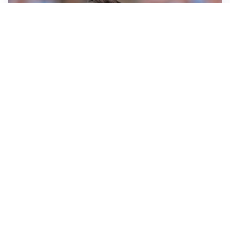
IL NOME NUOVO
Napoli, Musso resta un’opzione per la porta
TITOLARE IN CAMPIONATO
Inter, tocca a Pio Esposito: Chivu gli affida l’attacco
LE PAROLE
Spalletti prepara la Juve: “Con l’Inter servirà essere
squadra”
LONTANO DALL'ITALIA