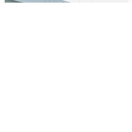
OBIETTIVO CHE SI ALLONTANA
Inter-Romero, l’Atletico accelera: i nerazzurri restano
in attesa
L'OPPORTUNITÀ
Juventus, occasione Trubin: il Benfica apre alla
cessione?
LE PAROLE
Amorim: “Il Milan deve puntare allo scudetto”