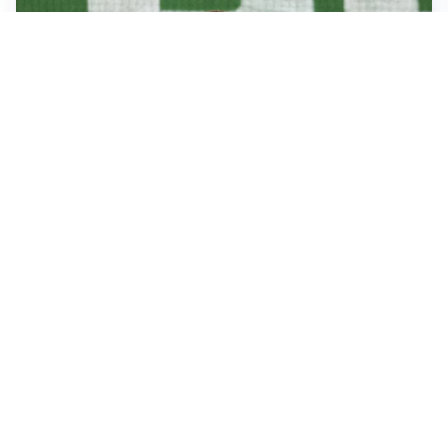
L'OPPORTUNITÀ
Juventus, occasione Trubin: il Benfica apre alla
cessione?
LE PAROLE
Amorim: “Il Milan deve puntare allo scudetto”
LE PAROLE
Bremer giura fedeltà: “Non ho mai chiesto di lasciare
la Juve”