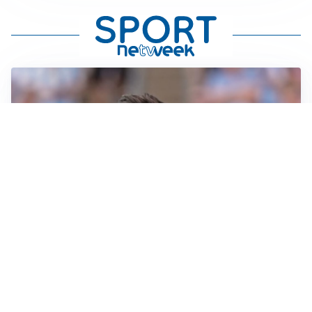
IL NOME NUOVO
Napoli, Musso resta un’opzione per la porta
TITOLARE IN CAMPIONATO