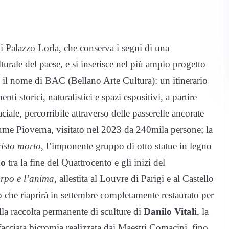
di Palazzo Lorla, che conserva i segni di una
lturale del paese, e si inserisce nel più ampio progetto
e il nome di BAC (Bellano Arte Cultura): un itinerario
storici, naturalistici e spazi espositivi, a partire
aciale, percorribile attraverso delle passerelle ancorate
 Fiume Pioverna, visitato nel 2023 da 240mila persone; la
isto morto
, l’imponente gruppo di otto statue in legno
no
tra la fine del Quattrocento e gli inizi del
orpo e l’anima
, allestita al Louvre di Parigi e al Castello
 che riaprirà in settembre completamente restaurato per
lla raccolta permanente di sculture di
Danilo Vitali
, la
cciata bicromia realizzata dai Maestri Comacini, fino