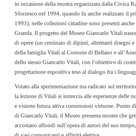
in occasione della mostra organizzata dalla Civica Ra
Sforzesco nel 1994, quando fu anche realizzato il pr
1993); nelle collezioni cittadine sono presenti anche d
Granda. Il progetto del Museo Giancarlo Vitali nasc
di opere (un centinaio di dipinti, altrettanti disegni e
della famiglia Vitali al Comune di Bellano e all’Asso
dello stesso Giancarlo Vitali, con l’obiettivo di cost
progettazione espositiva teso al dialogo fra i lingu
Votato alla sperimentazione ma radicato sul territor
la lezione di Vitali si intreccia alle esperienze dell
e visione futura attiva connessioni virtuose. Punto di 
di Giancarlo Vitali, il Museo presenta mostre che getta
accostano affondi sull’opera di autori del suo temp
di vasi comunicanti e affinità elettive.