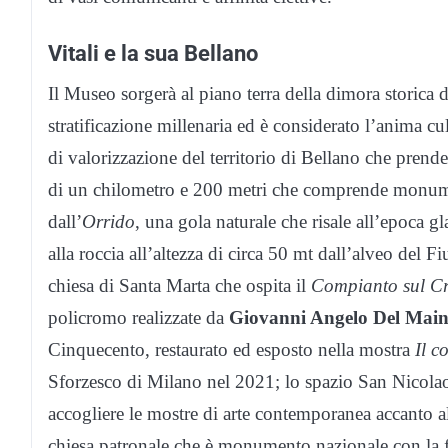
Vitali e la sua Bellano
Il Museo sorgerà al piano terra della dimora storica 
stratificazione millenaria ed è considerato l’anima cu
di valorizzazione del territorio di Bellano che prend
di un chilometro e 200 metri che comprende monumenti 
dall’
Orrido
, una gola naturale che risale all’epoca gl
alla roccia all’altezza di circa 50 mt dall’alveo del
chiesa di Santa Marta che ospita il
Compianto sul Cr
policromo realizzate da
Giovanni Angelo Del Mai
Cinquecento, restaurato ed esposto nella mostra
Il c
Sforzesco di Milano nel 2021; lo spazio San Nicolao
accogliere le mostre di arte contemporanea accanto a
chiesa patronale che è monumento nazionale con la fa