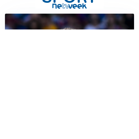
MOTIVATO
Douglas Luiz dice no all’Everton e punta sulla
Juventus
RIENTRO A RILENTO
Alcaraz, US Open lontano: la corsa contro il tempo
continua