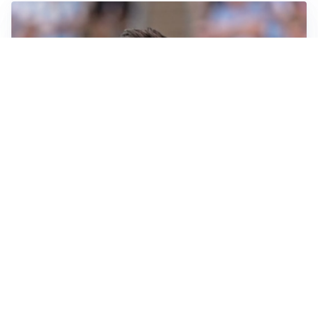
IL NOME NUOVO
Napoli, Musso resta un’opzione per la porta
TITOLARE IN CAMPIONATO
Inter, tocca a Pio Esposito: Chivu gli affida l’attacco
LE PAROLE
Spalletti prepara la Juve: “Con l’Inter servirà essere
squadra”