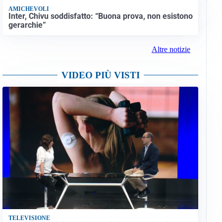
AMICHEVOLI
Inter, Chivu soddisfatto: “Buona prova, non esistono
gerarchie”
Altre notizie
VIDEO PIÙ VISTI
TELEVISIONE