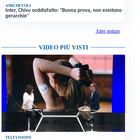
AMICHEVOLI
Inter, Chivu soddisfatto: “Buona prova, non esistono
gerarchie”
Altre notizie
VIDEO PIÙ VISTI
TELEVISIONE