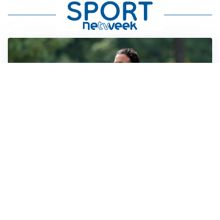
LE PAROLE
Milan, Amorim: “Sapevamo delle difficoltà, faremo
delle scelte”
LE PAROLE