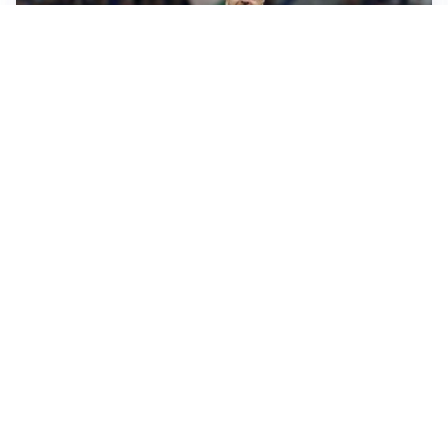
AMICHEVOLI
All’Inter il primo derby d’Italia: Juventus k.o. 2-1
PREMIER LEAGUE
Palestra ammette: “Il Chelsea? Ho sempre sognato la
Premier”
CALCIOMERCATO
Milan, ufficiale la risoluzione di Bennacer: il
comunicato