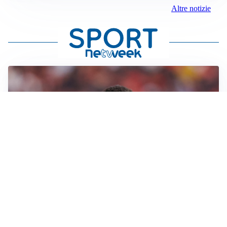
Altre notizie
AFFARE IN CHIUSURA
Barcellona, colpo Rodri: battuto il Real Madrid