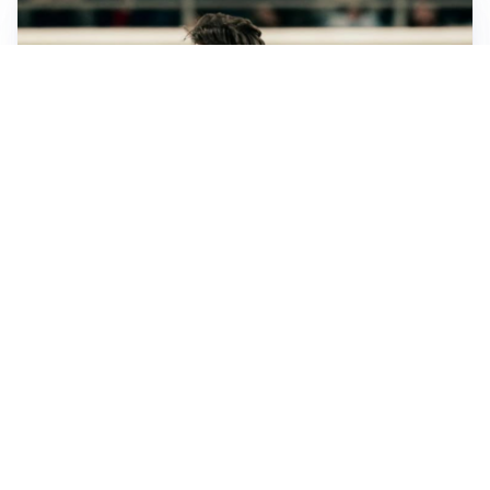
LE PAROLE
Jashari cambia pagina: “Con Amorim aria nuova al
Milan”
LE PAROLE
Chivu: “Mercato? Serve pazienza, l’Inter crescerà”
SI AVVICINA
Juve-Lucumí, fiducia in crescita: pronta una nuova
offerta