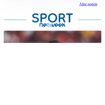
Altre notizie
AFFARE IN CHIUSURA
Barcellona, colpo Rodri: battuto il Real Madrid