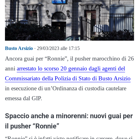
Busto Arsizio
· 29/03/2023 alle 17:15
Ancora guai per “Ronnie”, il pusher marocchino di 26
anni
arrestato lo scorso 20 gennaio dagli agenti del
Commissariato della Polizia di Stato di Busto Arsizio
in esecuzione di un’Ordinanza di custodia cautelare
emessa dal GIP.
Spaccio anche a minorenni: nuovi guai per
il pusher “Ronnie”
“Ronnie” si è infatti visto notificare in carcere, dove si