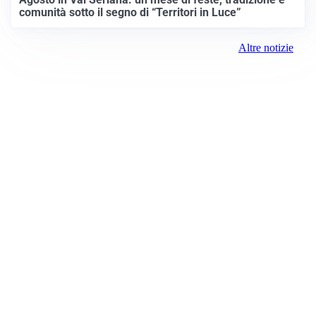
comunità sotto il segno di “Territori in Luce”
Altre notizie
Prima Saronno
Registrazione tribunale:
Lecco 10/2018 5/18/2018
ROC:
15381
Direttore responsabile:
Sergio Nicastro