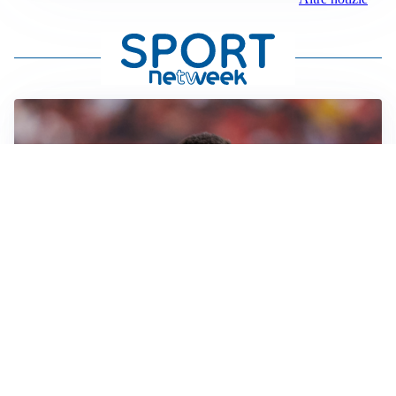
AFFARE IN CHIUSURA
Barcellona, colpo Rodri: battuto il Real Madrid