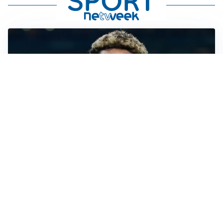
MERCATO JUVE
La Juventus vuole Suzuki, ma il Psg è avanti
CALCIOMERCATO
Inter, Frattesi blocca il mercato nerazzurro: la
situazione