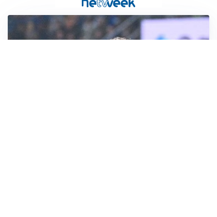
CALCIOMERCATO
Inter, Frattesi blocca il mercato nerazzurro: la
situazione
SERIE A
Roma, troppi gol subiti: Gasp deve lavorare in difesa
SERIE A