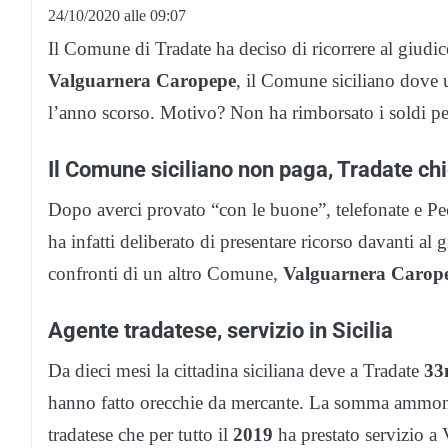
24/10/2020 alle 09:07
Il Comune di Tradate ha deciso di ricorrere al giudi
Valguarnera Caropepe
, il Comune siciliano dove u
l’anno scorso. Motivo? Non ha rimborsato i soldi per
Il Comune siciliano non paga, Tradate ch
Dopo averci provato “con le buone”, telefonate e P
ha infatti deliberato di presentare ricorso davanti al
confronti di un altro Comune,
Valguarnera
Carop
Agente tradatese, servizio in Sicilia
Da dieci mesi la cittadina siciliana deve a Tradate
33
hanno fatto orecchie da mercante. La somma ammonta
tradatese che per tutto il
2019
ha prestato servizio a 