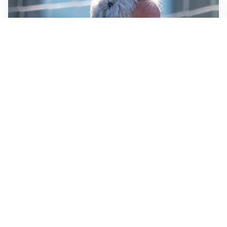
LA NOVITÀ
Le regole di Mourinho al Real
MERCATO JUVE
La Juventus vuole Suzuki, ma il Psg è avanti
CALCIOMERCATO
Inter, Frattesi blocca il mercato nerazzurro: la
situazione