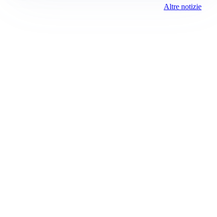
Altre notizie
Prima Saronno
Registrazione tribunale:
Lecco 10/2018 5/18/2018
ROC:
15381
Direttore responsabile:
Sergio Nicastro
Editore:
Media (iN) Srl