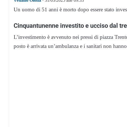
Vedano Olona
· 31/03/2025 alle 09:33
Un uomo di 51 anni è morto dopo essere stato invest
Cinquantunenne investito e ucciso dal tr
L’investimento è avvenuto nei pressi di piazza Trento
posto è arrivata un’ambulanza e i sanitari non hanno p