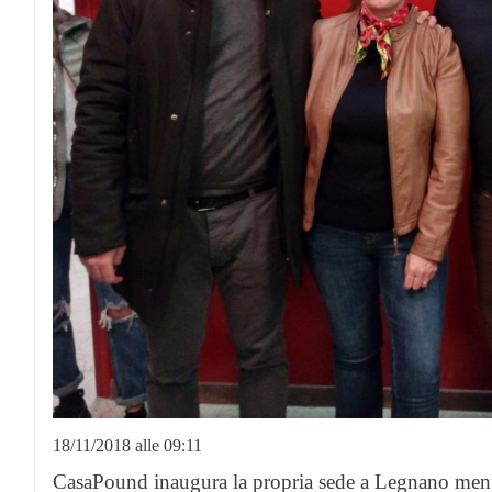
18/11/2018 alle 09:11
CasaPound inaugura la propria sede a Legnano mentre 