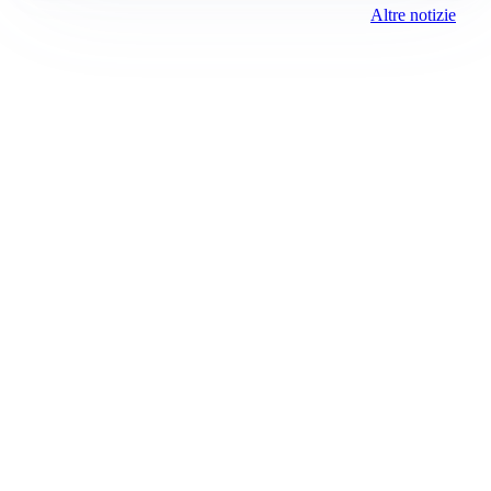
Altre notizie
Prima Saronno
Registrazione tribunale:
Lecco 10/2018 5/18/2018
ROC:
15381
Direttore responsabile:
Sergio Nicastro
Editore:
Media (iN) Srl