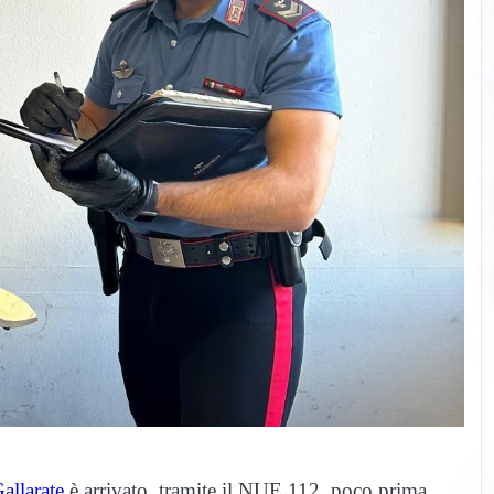
allarate
è arrivato, tramite il NUE 112, poco prima