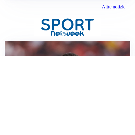
Altre notizie
AFFARE IN CHIUSURA
Barcellona, colpo Rodri: battuto il Real Madrid