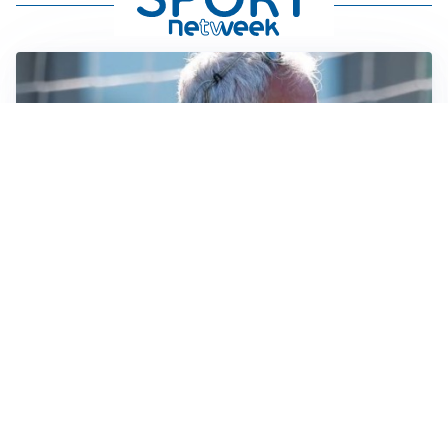
LA NOVITÀ
Le regole di Mourinho al Real
MERCATO JUVE
La Juventus vuole Suzuki, ma il Psg è avanti