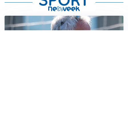
LA NOVITÀ
Le regole di Mourinho al Real
MERCATO JUVE
La Juventus vuole Suzuki, ma il Psg è avanti