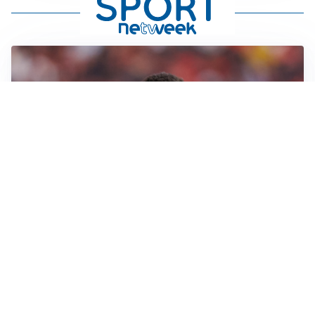
AFFARE IN CHIUSURA
Barcellona, colpo Rodri: battuto il Real Madrid
MOTIVATO
Douglas Luiz dice no all’Everton e punta sulla
Juventus