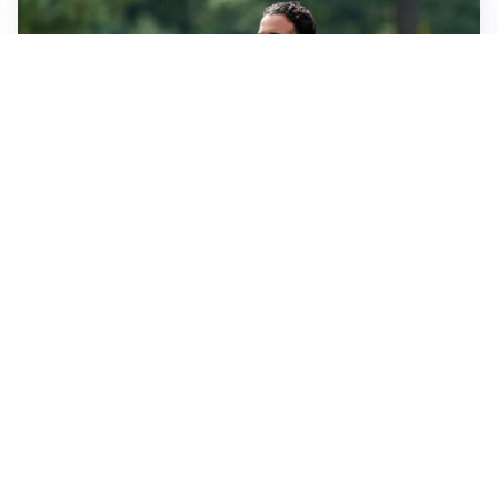
LE PAROLE
Milan, Amorim: “Sapevamo delle difficoltà, faremo
delle scelte”
LE PAROLE
Juventus, Spalletti soddisfatto: “I nuovi? Li ho visti
molto bene”
AMICHEVOLI
Il Milan crolla contro il Chelsea: 3-0 e prima sconfitta